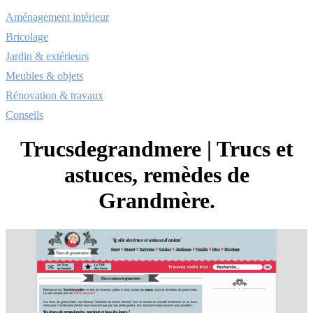
Aménagement intérieur
Bricolage
Jardin & extérieurs
Meubles & objets
Rénovation & travaux
Conseils
Trucsdeg­randme­re | Trucs et
astuces, remèdes de
Grandmère.