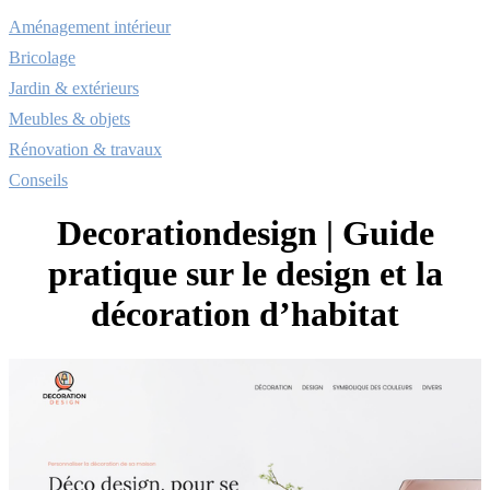
Aménagement intérieur
Bricolage
Jardin & extérieurs
Meubles & objets
Rénovation & travaux
Conseils
Decoration­de­sign | Guide
pratique sur le design et la
décoration d’habitat