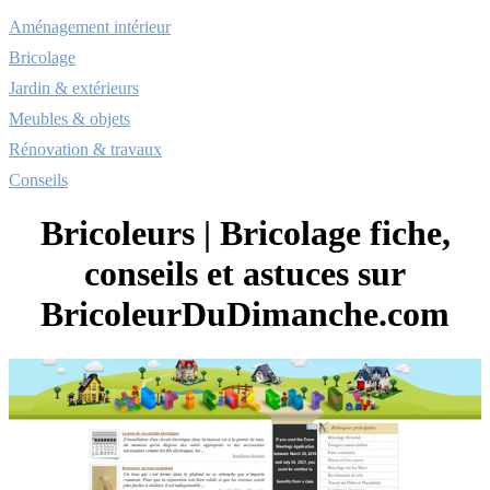
Aménagement intérieur
Bricolage
Jardin & extérieurs
Meubles & objets
Rénovation & travaux
Conseils
Bricoleurs | Bricolage fiche,
conseils et astuces sur
Bricoleur­DuDi­manche.com